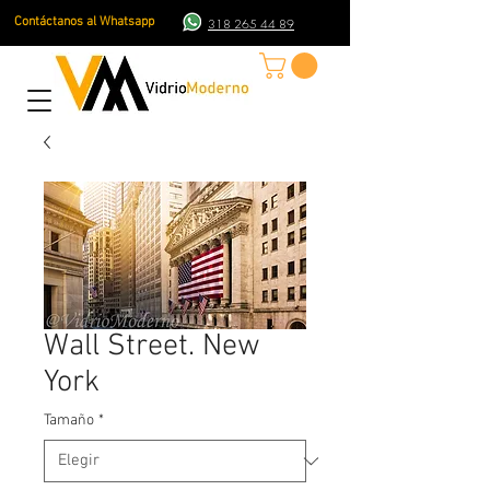
Contáctanos al Whatsapp
318 265 44 89
Wall Street. New
York
Tamaño
*