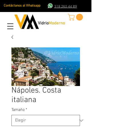
Contáctanos al Whatsapp
318 265 44 89
Nápoles. Costa
italiana
Tamaño
*