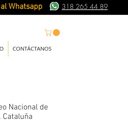
 al Whatsapp
318 265 44 89
IO
CONTÁCTANOS
o Nacional de
. Cataluña