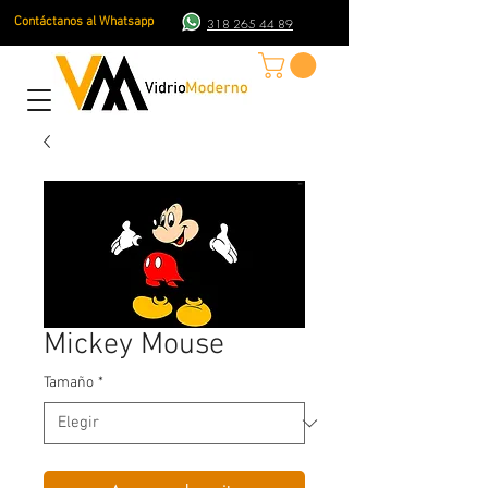
Contáctanos al Whatsapp
318 265 44 89
Mickey Mouse
Tamaño
*