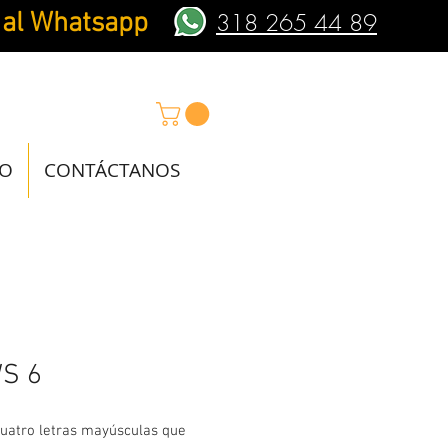
 al Whatsapp
318 265 44 89
IO
CONTÁCTANOS
S 6
uatro letras mayúsculas que