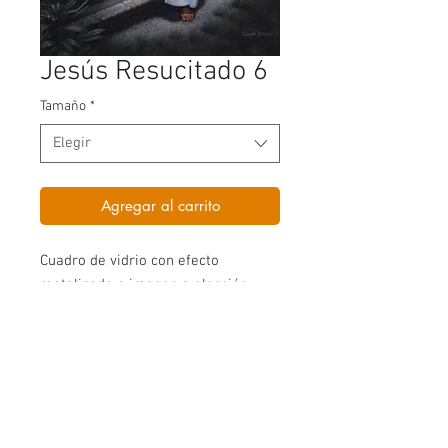
Jesús Resucitado 6
Tamaño
*
Elegir
Agregar al carrito
Cuadro de vidrio con efecto 
metalizado e imagen a elección.
INFORMACION DE PRODUCTO
Nuestros llamativos cuadros están
RETURN AND REFUND POLICY
fabricados en vidrio pulido y brillado de
6mm.
Garantizamos la total satisfacción de