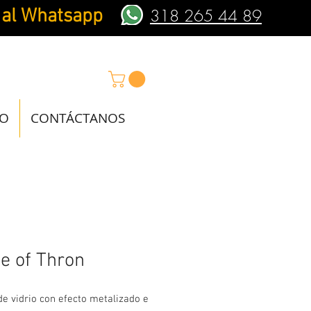
 al Whatsapp
318 265 44 89
IO
CONTÁCTANOS
e of Thron
e vidrio con efecto metalizado e