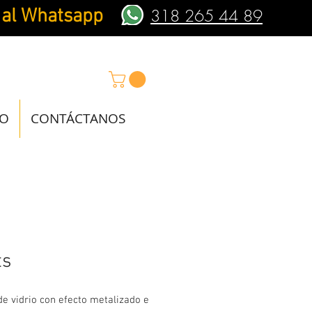
 al Whatsapp
318 265 44 89
IO
CONTÁCTANOS
ts
e vidrio con efecto metalizado e