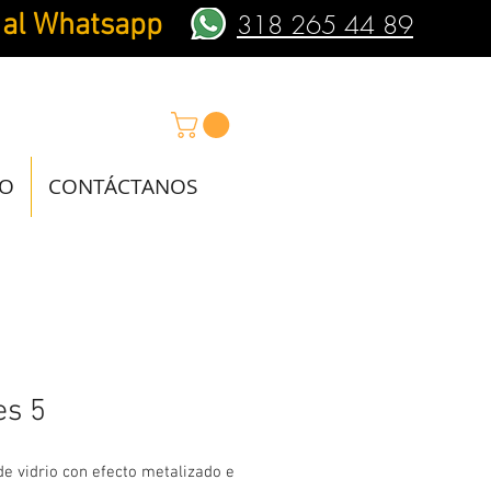
 al Whatsapp
318 265 44 89
IO
CONTÁCTANOS
es 5
e vidrio con efecto metalizado e 