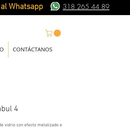
 al Whatsapp
318 265 44 89
IO
CONTÁCTANOS
nbul 4
e vidrio con efecto metalizado e 