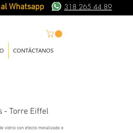
 al Whatsapp
318 265 44 89
IO
CONTÁCTANOS
s - Torre Eiffel
e vidrio con efecto metalizado e 