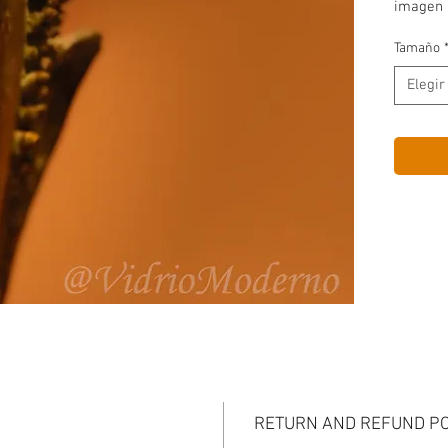
imagen 
Tamaño
Elegir
RETURN AND REFUND PO