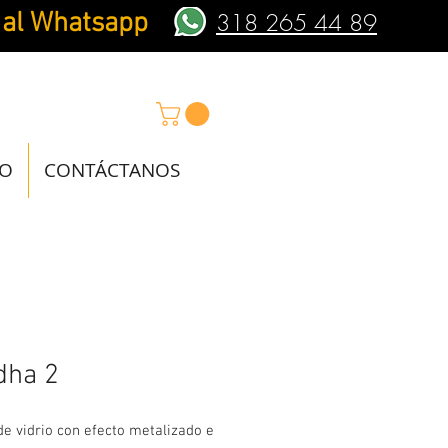
 al Whatsapp
318 265 44 89
IO
CONTÁCTANOS
dha 2
e vidrio con efecto metalizado e 