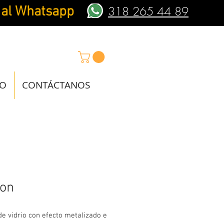
 al Whatsapp
318 265 44 89
IO
CONTÁCTANOS
ton
e vidrio con efecto metalizado e