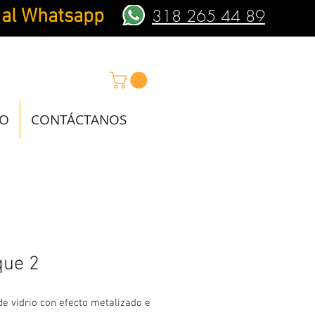
 al Whatsapp
318 265 44 89
IO
CONTÁCTANOS
que 2
e vidrio con efecto metalizado e 