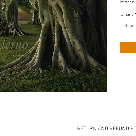
imagen 
Tamaño
Elegir
RETURN AND REFUND PO