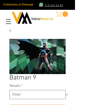
Contáctanos al Whatsapp
318 265 44 89
Batman 9
Tamaño
*